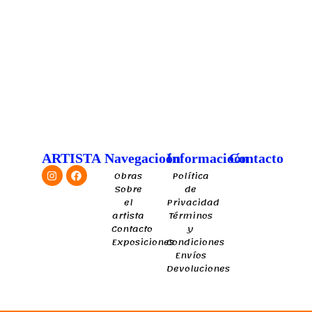
Instagram
Facebook
ARTISTA
Navegacioón
Informacioón
Contacto
Obras
Política
Sobre
de
el
Privacidad
artista
Términos
Contacto
y
Exposiciones
Condiciones
Envíos
Devoluciones